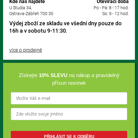
Kde nás najdete
Otevírací doba
U Studia 34,
Po - Pá: 8 - 17 hod.
Ostrava-Zábřeh 700 30
So: 9 - 12 hod.
Výdej zboží ze skladu ve všední dny pouze do
16h a v sobotu 9-11:30.
více o prodejně
Získejte
10% SLEVU
na nákup a pravidelný
přísun novinek
PŘIHLÁSIT SE K ODBĚRU