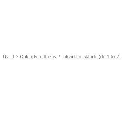
Přejít
na
obsah
Obklady a dlažby
Likvidace skladu (do 10m2)