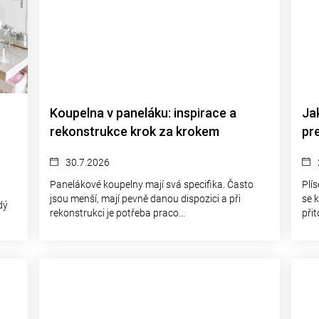
Koupelna v paneláku: inspirace a
Jak
rekonstrukce krok za krokem
pr
30.7.2026
Panelákové koupelny mají svá specifika. Často
Plí
jsou menší, mají pevně danou dispozici a při
se 
dý
rekonstrukci je potřeba praco...
přit