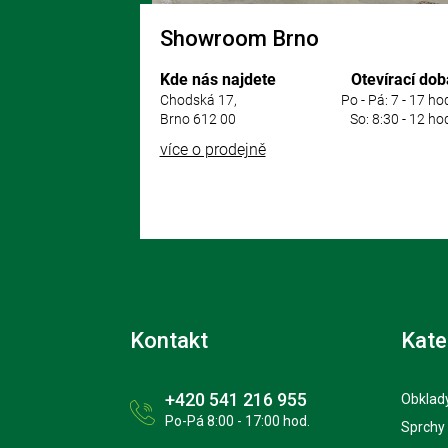
Showroom Brno
Kde nás najdete
Otevírací dob
Chodská 17,
Po - Pá: 7 - 17 ho
Brno 612 00
So: 8:30 - 12 ho
více o prodejně
Kontakt
Kate
+420 541 216 955
Obklady
Po-Pá 8:00 - 17:00 hod.
Sprchy