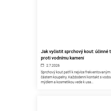
Jak vyčistit sprchový kout: účinné t
proti vodnímu kameni
2.7.2026
Sprchový kout patří k nejvíce frekventovaným
částem koupelny. Každodenní kontakt s vodou
mýdlem a kosmetikou vede k usa...