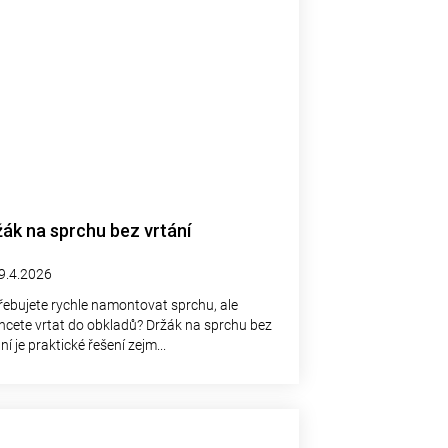
žák na sprchu bez vrtání
9.4.2026
řebujete rychle namontovat sprchu, ale
hcete vrtat do obkladů? Držák na sprchu bez
ní je praktické řešení zejm...