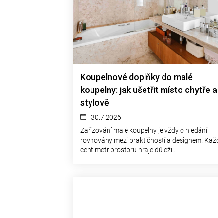
l
á
n
k
ů
Koupelnové doplňky do malé
koupelny: jak ušetřit místo chytře a
stylově
30.7.2026
Zařizování malé koupelny je vždy o hledání
rovnováhy mezi praktičností a designem. Kaž
centimetr prostoru hraje důleži...