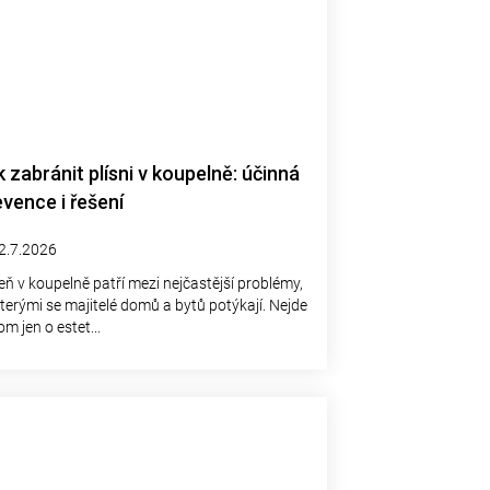
 zabránit plísni v koupelně: účinná
evence i řešení
2.7.2026
seň v koupelně patří mezi nejčastější problémy,
kterými se majitelé domů a bytů potýkají. Nejde
om jen o estet...