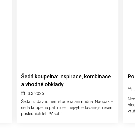
Šedá koupelna: inspirace, kombinace
Po
a vhodné obklady
3.3.2026
Nec
Šedá už dávno není studená ani nudná. Naopak –
hle
šedá koupelna patří mezi nejvyhledávanější řešení
vrt
posledních let. Působí ...