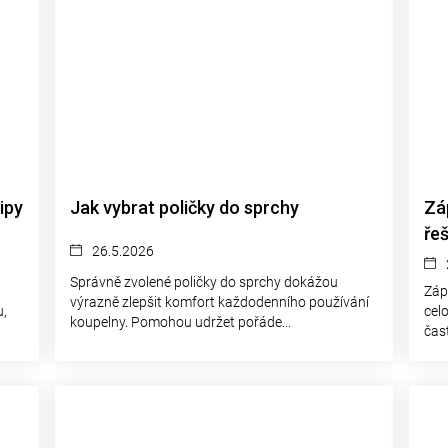
ipy
Jak vybrat poličky do sprchy
Zá
ře
26.5.2026
Správně zvolené poličky do sprchy dokážou
Záp
výrazně zlepšit komfort každodenního používání
,
cel
koupelny. Pomohou udržet pořáde...
čast