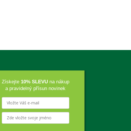
Získejte
10% SLEVU
na nákup
a pravidelný přísun novinek