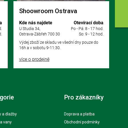
Shoowroom Ostrava
a
Kde nás najdete
Otevírací doba
d.
U Studia 34,
Po - Pá: 8 - 17 hod.
d.
Ostrava-Zábřeh 700 30
So: 9 - 12 hod.
Výdej zboží ze skladu ve všední dny pouze do
16h a v sobotu 9-11:30.
více o prodejně
gorie
Pro zákazníky
 a dlažby
Doprava a platba
 a vany
Obchodní podmínky