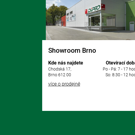
t
í
Showroom Brno
Kde nás najdete
Otevírací dob
Chodská 17,
Po - Pá: 7 - 17 ho
Brno 612 00
So: 8:30 - 12 ho
více o prodejně