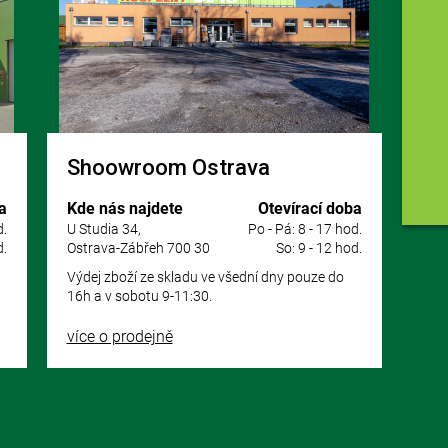
Shoowroom Ostrava
a
Kde nás najdete
Otevírací doba
d.
U Studia 34,
Po - Pá: 8 - 17 hod.
d.
Ostrava-Zábřeh 700 30
So: 9 - 12 hod.
Výdej zboží ze skladu ve všední dny pouze do
16h a v sobotu 9-11:30.
více o prodejně