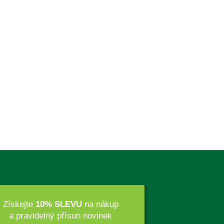
Získejte
10% SLEVU
na nákup
a pravidelný přísun novinek