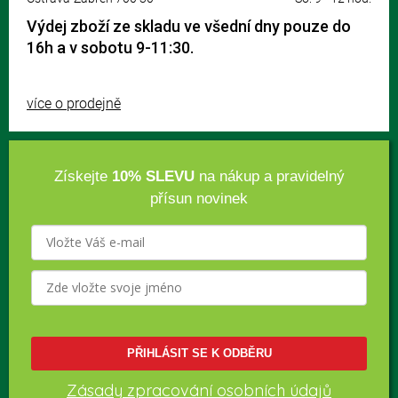
Výdej zboží ze skladu ve všední dny pouze do
16h a v sobotu 9-11:30.
více o prodejně
Získejte
10% SLEVU
na nákup a pravidelný
přísun novinek
PŘIHLÁSIT SE K ODBĚRU
Zásady zpracování osobních údajů