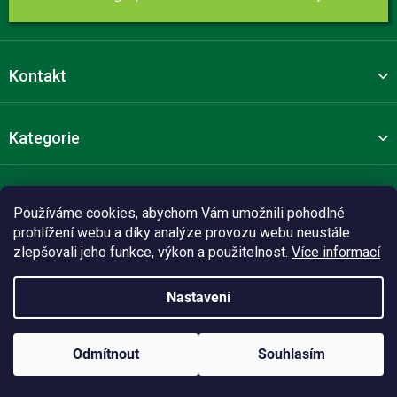
Kontakt
Kategorie
Pro zákazníky
Používáme cookies, abychom Vám umožnili pohodlné
prohlížení webu a díky analýze provozu webu neustále
zlepšovali jeho funkce, výkon a použitelnost.
Více informací
Sledujte nás
Nastavení
Vytvořil Shoptet Premium
Odmítnout
Souhlasím
Copyright 2026
Dipro-koupelny.cz
.
Sleva na nákup
Všechna práva vyhrazena.