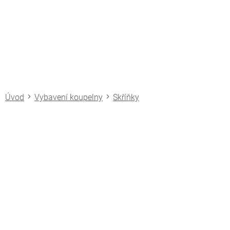
Přejít
na
obsah
Vybavení koupelny
Skříňky