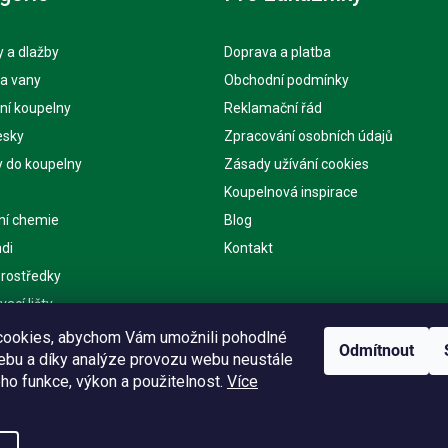
 a dlažby
Doprava a platba
 a vany
Obchodní podmínky
ní koupelny
Reklamační řád
esky
Zpracování osobních údajů
y do koupelny
Zásady užívání cookies
Koupelnová inspirace
ní chemie
Blog
di
Kontakt
 prostředky
ací lišty
ě
ookies, abychom Vám umožnili pohodlné
Odmítnout
webu a díky analýze provozu webu neustále
eho funkce, výkon a použitelnost.
Více