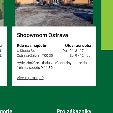
Shoowroom Ostrava
a
Kde nás najdete
Otevírací doba
d.
U Studia 34,
Po - Pá: 8 - 17 hod.
d.
Ostrava-Zábřeh 700 30
So: 9 - 12 hod.
Výdej zboží ze skladu ve všední dny pouze do
16h a v sobotu 9-11:30.
více o prodejně
gorie
Pro zákazníky