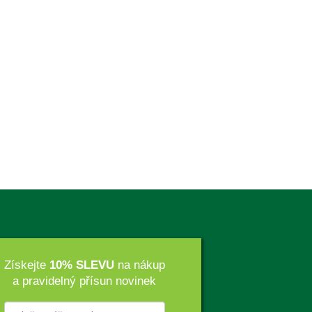
Získejte
10% SLEVU
na nákup
a pravidelný přísun novinek