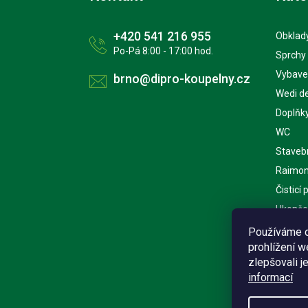
+420 541 216 955
Obklady
Po-Pá 8:00 - 17:00 hod.
Sprchy
Vybave
brno@dipro-koupelny.cz
Wedi d
Doplňk
WC
Staveb
Raimon
Čisticí
Ukončov
Kuchyn
Používáme c
prohlížení 
Nářadí
zlepšovali j
informací