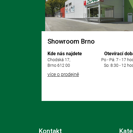
í
Showroom Brno
Kde nás najdete
Otevírací dob
Chodská 17,
Po - Pá: 7 - 17 ho
Brno 612 00
So: 8:30 - 12 ho
více o prodejně
Kontakt
Kate