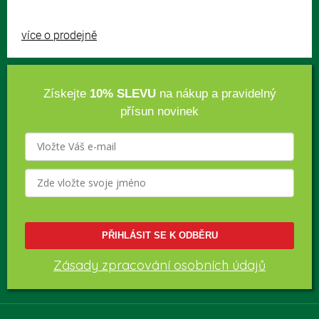
více o prodejně
Získejte
10% SLEVU
na nákup a pravidelný
přísun novinek
PŘIHLÁSIT SE K ODBĚRU
Zásady zpracování osobních údajů