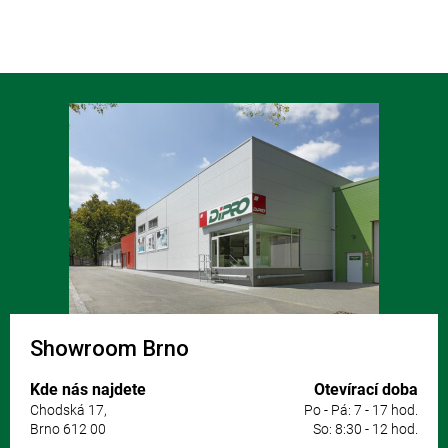
Z
á
p
a
t
í
Showroom Brno
Kde nás najdete
Otevírací doba
Chodská 17,
Po - Pá: 7 - 17 hod.
Brno 612 00
So: 8:30 - 12 hod.