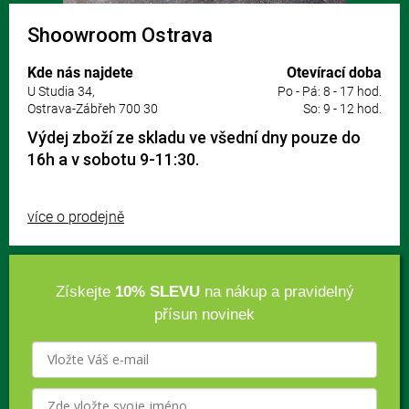
Shoowroom Ostrava
Kde nás najdete
Otevírací doba
U Studia 34,
Po - Pá: 8 - 17 hod.
Ostrava-Zábřeh 700 30
So: 9 - 12 hod.
Výdej zboží ze skladu ve všední dny pouze do
16h a v sobotu 9-11:30.
více o prodejně
Získejte
10% SLEVU
na nákup a pravidelný
přísun novinek