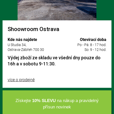
Shoowroom Ostrava
Kde nás najdete
Otevírací doba
U Studia 34,
Po - Pá: 8 - 17 hod.
Ostrava-Zábřeh 700 30
So: 9 - 12 hod.
Výdej zboží ze skladu ve všední dny pouze do
16h a v sobotu 9-11:30.
více o prodejně
Získejte
10% SLEVU
na nákup a pravidelný
přísun novinek