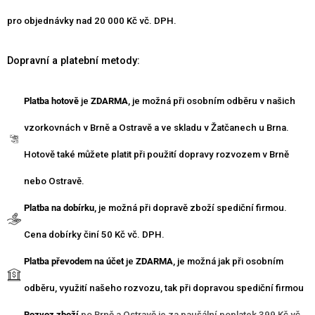
pro objednávky nad 20 000 Kč vč. DPH.
Dopravní a platební metody:
Platba hotově
je
ZDARMA
, je možná při osobním odběru v našich
vzorkovnách v Brně a Ostravě a ve skladu v Žatčanech u Brna.
Hotově také můžete platit při použití dopravy rozvozem v Brně
nebo Ostravě.
Platba na dobírku
, je možná při dopravě zboží spediční firmou.
Cena dobírky činí 50 Kč vč. DPH.
Platba převodem na účet
je
ZDARMA
, je možná jak při osobním
odběru, využití našeho rozvozu, tak při dopravou spediční firmou
Rozvoz zboží
po Brně a Ostravě je za paušální poplatek 399 Kč vč.