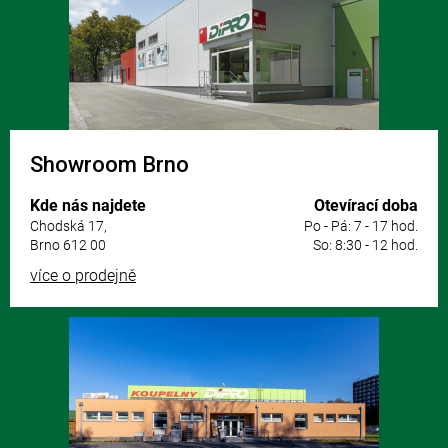
t
í
Showroom Brno
Kde nás najdete
Otevírací doba
Chodská 17,
Po - Pá: 7 - 17 hod.
Brno 612 00
So: 8:30 - 12 hod.
více o prodejně