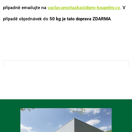
případně emailujte na
vaclav.prochazka@dipro-koupelny.cz
. V
případě objednávek do
50 kg je tato doprava
ZDARMA
.
Z
á
p
a