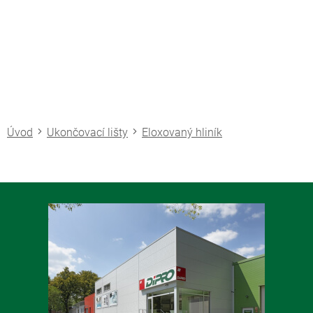
Přejít
na
obsah
Ukončovací lišty
Eloxovaný hliník
Z
á
p
a
t
í