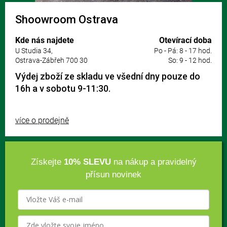
Shoowroom Ostrava
Kde nás najdete
Otevírací doba
U Studia 34,
Po - Pá: 8 - 17 hod.
Ostrava-Zábřeh 700 30
So: 9 - 12 hod.
Výdej zboží ze skladu ve všední dny pouze do
16h a v sobotu 9-11:30.
více o prodejně
Získejte
10% SLEVU
na nákup a pravidelný
přísun novinek