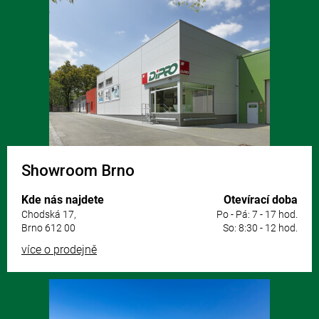
á
p
a
t
í
Showroom Brno
Kde nás najdete
Otevírací doba
Chodská 17,
Po - Pá: 7 - 17 hod.
Brno 612 00
So: 8:30 - 12 hod.
více o prodejně