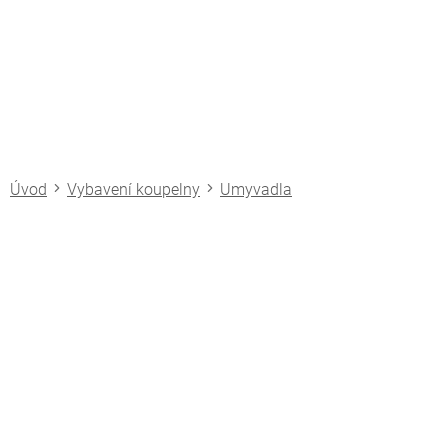
Přejít
na
obsah
Vybavení koupelny
Umyvadla