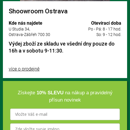
Shoowroom Ostrava
Kde nás najdete
Otevírací doba
U Studia 34,
Po - Pá: 8 - 17 hod.
Ostrava-Zábřeh 700 30
So: 9 - 12 hod.
Výdej zboží ze skladu ve všední dny pouze do
16h a v sobotu 9-11:30.
více o prodejně
Získejte
10% SLEVU
na nákup a pravidelný
přísun novinek