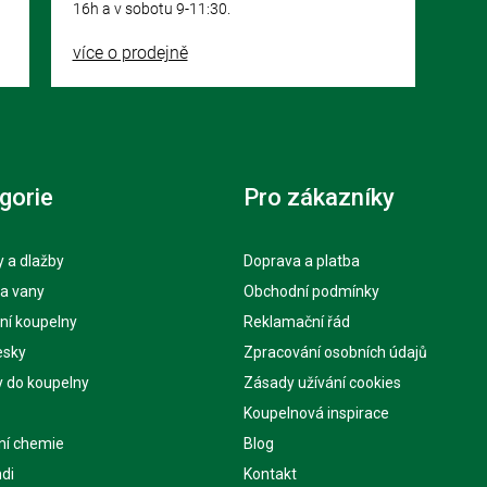
16h a v sobotu 9-11:30.
více o prodejně
gorie
Pro zákazníky
 a dlažby
Doprava a platba
 a vany
Obchodní podmínky
ní koupelny
Reklamační řád
esky
Zpracování osobních údajů
y do koupelny
Zásady užívání cookies
Koupelnová inspirace
ní chemie
Blog
di
Kontakt