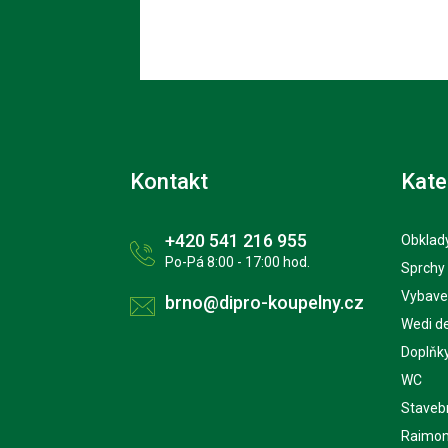
Kontakt
Kate
+420 541 216 955
Obklady
Po-Pá 8:00 - 17:00 hod.
Sprchy
Vybave
brno@dipro-koupelny.cz
Wedi d
Doplňk
WC
Staveb
Raimon