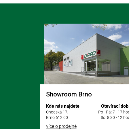
Z
á
p
a
t
í
Showroom Brno
Kde nás najdete
Otevírací dob
Chodská 17,
Po - Pá: 7 - 17 ho
Brno 612 00
So: 8:30 - 12 ho
více o prodejně