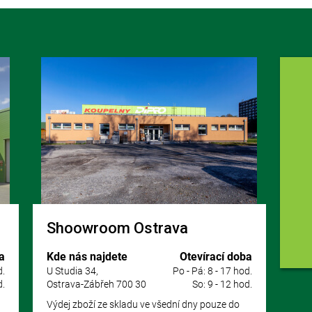
Shoowroom Ostrava
a
Kde nás najdete
Otevírací doba
d.
U Studia 34,
Po - Pá: 8 - 17 hod.
d.
Ostrava-Zábřeh 700 30
So: 9 - 12 hod.
Výdej zboží ze skladu ve všední dny pouze do