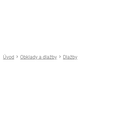
Přejít
na
obsah
Obklady a dlažby
Dlažby