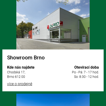
á
p
a
t
í
Showroom Brno
Kde nás najdete
Otevírací doba
Chodská 17,
Po - Pá: 7 - 17 hod.
Brno 612 00
So: 8:30 - 12 hod.
více o prodejně