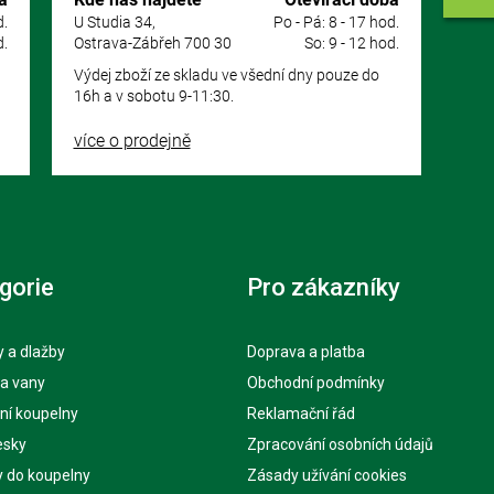
d.
U Studia 34,
Po - Pá: 8 - 17 hod.
d.
Ostrava-Zábřeh 700 30
So: 9 - 12 hod.
Výdej zboží ze skladu ve všední dny pouze do
16h a v sobotu 9-11:30.
více o prodejně
gorie
Pro zákazníky
 a dlažby
Doprava a platba
 a vany
Obchodní podmínky
ní koupelny
Reklamační řád
esky
Zpracování osobních údajů
y do koupelny
Zásady užívání cookies