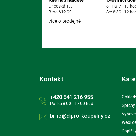
Chodská 17,
Po - Pá: 7 - 17 ho
Brno 612 00
So: 8:30 - 12 ho
více o prodejně
Kontakt
Kate
+420 541 216 955
Obklady
Po-Pá 8:00 - 17:00 hod.
Sprchy
Vybave
brno@dipro-koupelny.cz
Wedi d
Doplňk