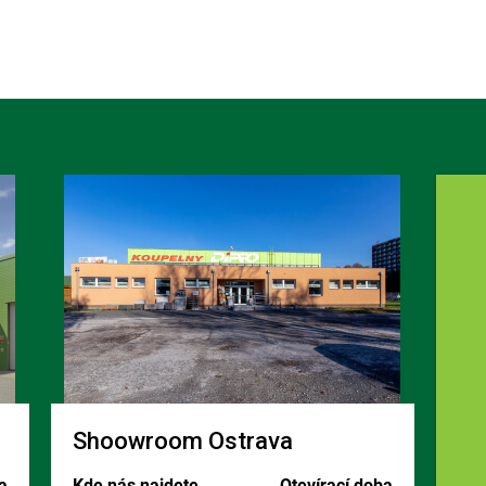
Shoowroom Ostrava
a
Kde nás najdete
Otevírací doba