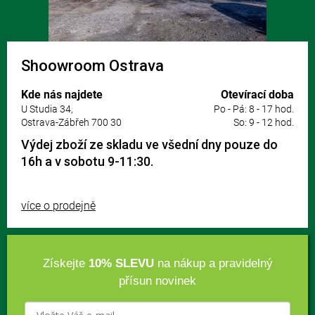
Shoowroom Ostrava
Kde nás najdete
Otevírací doba
U Studia 34,
Po - Pá: 8 - 17 hod.
Ostrava-Zábřeh 700 30
So: 9 - 12 hod.
Výdej zboží ze skladu ve všední dny pouze do
16h a v sobotu 9-11:30.
více o prodejně
Získejte
10% SLEVU
na nákup a pravidelný
přísun novinek