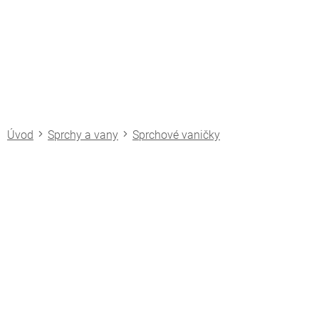
Přejít
na
obsah
Sprchy a vany
Sprchové vaničky