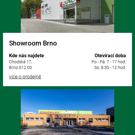
í
Showroom Brno
Kde nás najdete
Otevírací doba
Chodská 17,
Po - Pá: 7 - 17 hod.
Brno 612 00
So: 8:30 - 12 hod.
více o prodejně