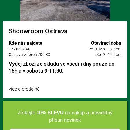
Shoowroom Ostrava
Kde nás najdete
Otevírací doba
U Studia 34,
Po - Pá: 8 - 17 hod.
Ostrava-Zábřeh 700 30
So: 9 - 12 hod.
Výdej zboží ze skladu ve všední dny pouze do
16h a v sobotu 9-11:30.
více o prodejně
Získejte
10% SLEVU
na nákup a pravidelný
přísun novinek