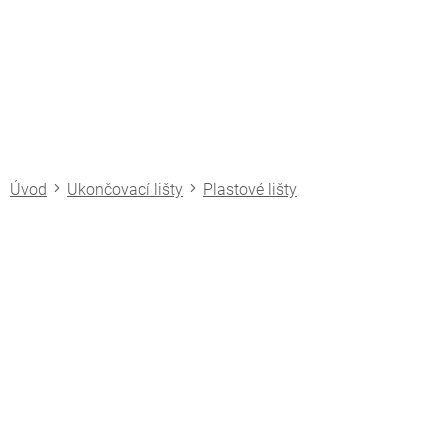
Přejít
na
obsah
Ukončovací lišty
Plastové lišty