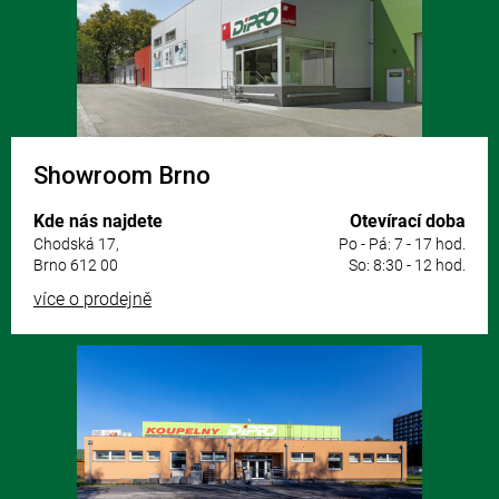
í
Showroom Brno
Kde nás najdete
Otevírací doba
Chodská 17,
Po - Pá: 7 - 17 hod.
Brno 612 00
So: 8:30 - 12 hod.
více o prodejně