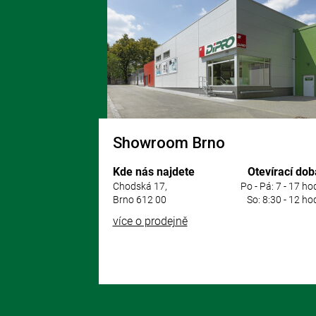
p
a
t
í
Showroom Brno
Kde nás najdete
Otevírací dob
Chodská 17,
Po - Pá: 7 - 17 ho
Brno 612 00
So: 8:30 - 12 ho
více o prodejně