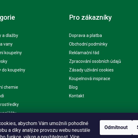
gorie
Pro zákazníky
 a dlažby
Doprava a platba
 a vany
Obchodní podmínky
ní koupelny
Reklamační řád
esky
Zpracování osobních údajů
y do koupelny
Zásady užívání cookies
Koupelnová inspirace
ní chemie
Blog
di
Kontakt
 prostředky
ací lišty
ě
ookies, abychom Vám umožnili pohodlné
Odmítnout
webu a díky analýze provozu webu neustále
eho funkce, výkon a použitelnost.
Více