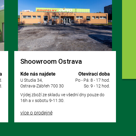
Shoowroom Ostrava
a
Kde nás najdete
Otevírací doba
d.
U Studia 34,
Po - Pá: 8 - 17 hod.
d.
Ostrava-Zábřeh 700 30
So: 9 - 12 hod.
Výdej zboží ze skladu ve všední dny pouze do
16h a v sobotu 9-11:30.
více o prodejně