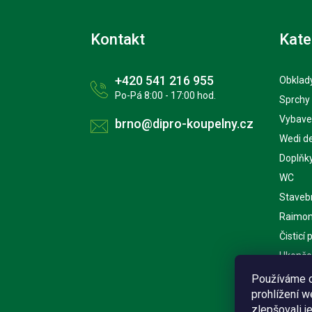
Kontakt
Kate
+420 541 216 955
Obklady
Po-Pá 8:00 - 17:00 hod.
Sprchy
Vybave
brno@dipro-koupelny.cz
Wedi d
Doplňk
WC
Staveb
Raimon
Čisticí
Ukončov
Kuchyn
Používáme c
prohlížení 
Nářadí
zlepšovali j