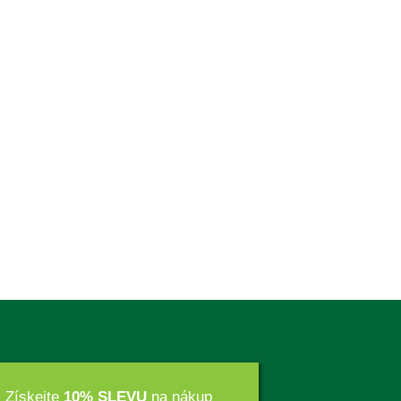
Získejte
10% SLEVU
na nákup