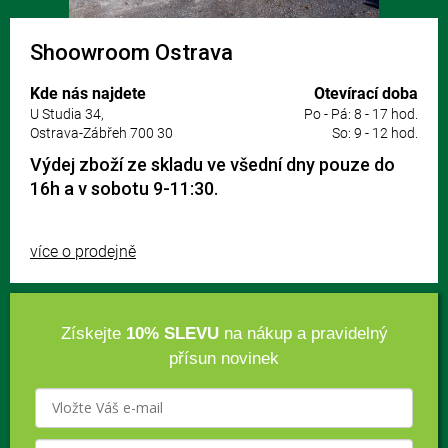
Shoowroom Ostrava
Kde nás najdete
Otevírací doba
U Studia 34,
Po - Pá: 8 - 17 hod.
Ostrava-Zábřeh 700 30
So: 9 - 12 hod.
Výdej zboží ze skladu ve všední dny pouze do
16h a v sobotu 9-11:30.
více o prodejně
Získejte
10% SLEVU
na nákup a pravidelný
přísun novinek