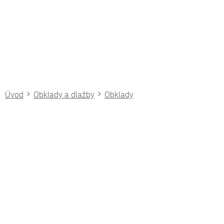
Přejít
na
obsah
Obklady a dlažby
Obklady