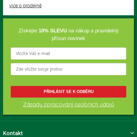
více o prodejně
Získejte
10% SLEVU
na nákup a pravidelný
přísun novinek
PŘIHLÁSIT SE K ODBĚRU
Zásady zpracování osobních údajů
Kontakt