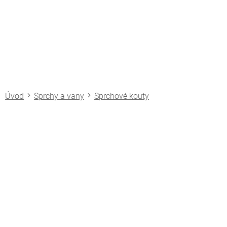
Přejít
na
obsah
Sprchy a vany
Sprchové kouty