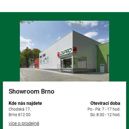
Z
á
p
a
t
í
Showroom Brno
Kde nás najdete
Otevírací doba
Chodská 17,
Po - Pá: 7 - 17 hod.
Brno 612 00
So: 8:30 - 12 hod.
více o prodejně