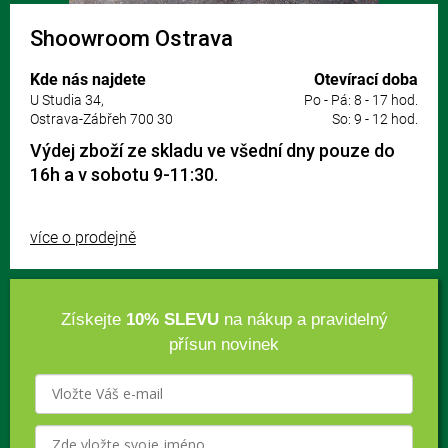
Shoowroom Ostrava
Kde nás najdete
Otevírací doba
U Studia 34,
Po - Pá: 8 - 17 hod.
Ostrava-Zábřeh 700 30
So: 9 - 12 hod.
Výdej zboží ze skladu ve všední dny pouze do
16h a v sobotu 9-11:30.
více o prodejně
Získejte
10% SLEVU
na nákup a pravidelný
přísun novinek