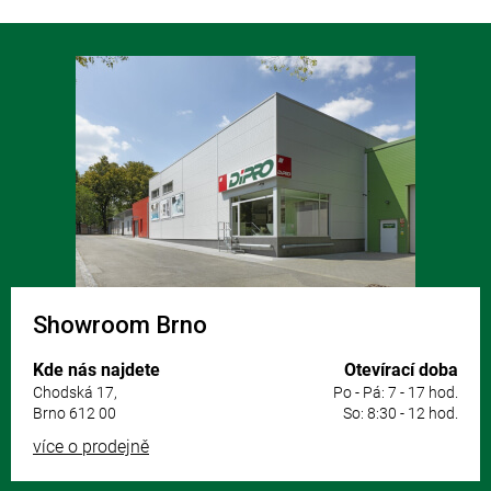
Z
á
p
a
t
í
Showroom Brno
Kde nás najdete
Otevírací doba
Chodská 17,
Po - Pá: 7 - 17 hod.
Brno 612 00
So: 8:30 - 12 hod.
více o prodejně