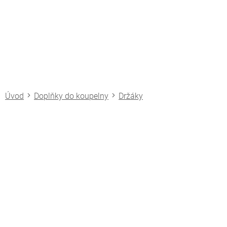
Přejít
na
obsah
Doplňky do koupelny
Držáky