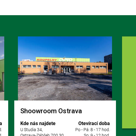
Shoowroom Ostrava
a
Kde nás najdete
Otevírací doba
d.
U Studia 34,
Po - Pá: 8 - 17 hod.
d.
Ostrava-Zábřeh 700 30
So: 9 - 12 hod.