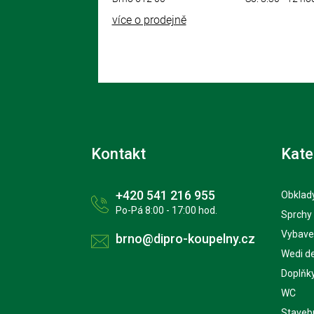
více o prodejně
Kontakt
Kate
+420 541 216 955
Obklady
Po-Pá 8:00 - 17:00 hod.
Sprchy
Vybave
brno@dipro-koupelny.cz
Wedi d
Doplňk
WC
Staveb