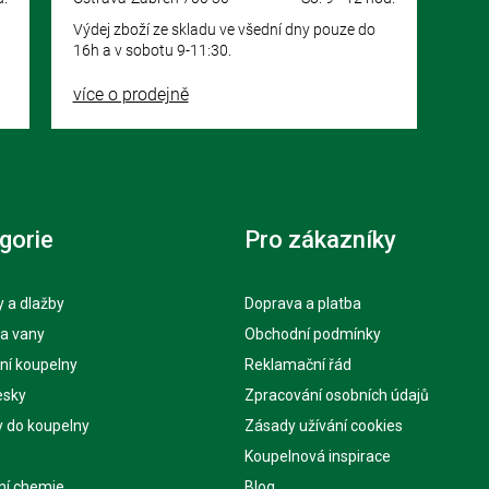
Výdej zboží ze skladu ve všední dny pouze do
16h a v sobotu 9-11:30.
více o prodejně
gorie
Pro zákazníky
 a dlažby
Doprava a platba
 a vany
Obchodní podmínky
ní koupelny
Reklamační řád
esky
Zpracování osobních údajů
y do koupelny
Zásady užívání cookies
Koupelnová inspirace
ní chemie
Blog