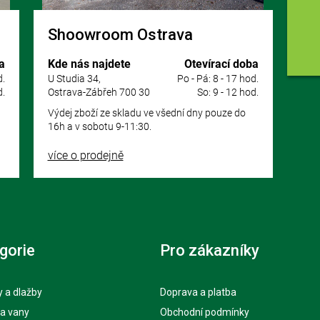
Shoowroom Ostrava
a
Kde nás najdete
Otevírací doba
d.
U Studia 34,
Po - Pá: 8 - 17 hod.
d.
Ostrava-Zábřeh 700 30
So: 9 - 12 hod.
Výdej zboží ze skladu ve všední dny pouze do
16h a v sobotu 9-11:30.
více o prodejně
gorie
Pro zákazníky
 a dlažby
Doprava a platba
 a vany
Obchodní podmínky