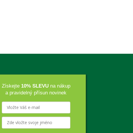
Získejte
10% SLEVU
na nákup
a pravidelný přísun novinek