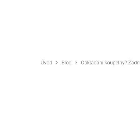
Přejít
na
obsah
Blog
Obkládání koupelny? Žádn