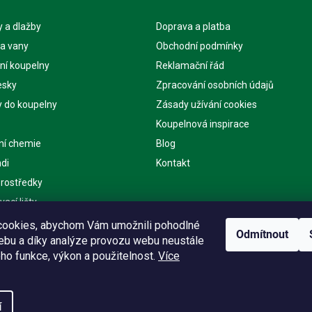
 a dlažby
Doprava a platba
 a vany
Obchodní podmínky
ní koupelny
Reklamační řád
esky
Zpracování osobních údajů
y do koupelny
Zásady užívání cookies
Koupelnová inspirace
ní chemie
Blog
di
Kontakt
 prostředky
ací lišty
ě
ookies, abychom Vám umožnili pohodlné
Odmítnout
webu a díky analýze provozu webu neustále
eho funkce, výkon a použitelnost.
Více
í