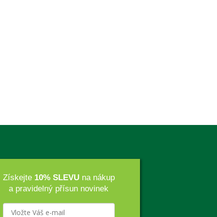
Získejte
10% SLEVU
na nákup
a pravidelný přísun novinek