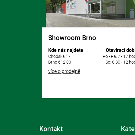
Showroom Brno
Kde nás najdete
Otevírací dob
Chodská 17,
Po - Pá: 7 - 17 ho
Brno 612 00
So: 8:30 - 12 ho
více o prodejně
Kontakt
Kate