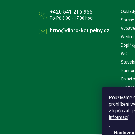
+420 541 216 955
Obklady
Po-Pá 8:00 - 17:00 hod.
Sprchy
Vybave
brno@dipro-koupelny.cz
Wedi d
Doplňk
WC
Staveb
Raimon
Čisticí
Ukončov
Kuchyn
Používáme c
prohlížení 
Nářadí
zlepšovali j
informací
Nastaven