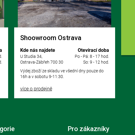
Shoowroom Ostrava
a
Kde nás najdete
Otevírací doba
d.
U Studia 34,
Po - Pá: 8 - 17 hod.
d.
Ostrava-Zábřeh 700 30
So: 9 - 12 hod.
Výdej zboží ze skladu ve všední dny pouze do
16h a v sobotu 9-11:30.
více o prodejně
gorie
Pro zákazníky