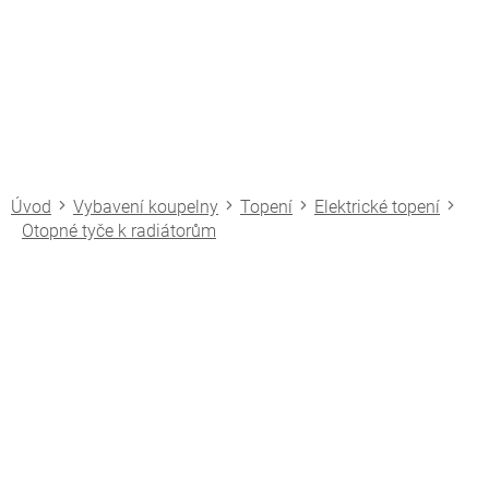
Přejít
na
obsah
Vybavení koupelny
Topení
Elektrické topení
Otopné tyče k radiátorům