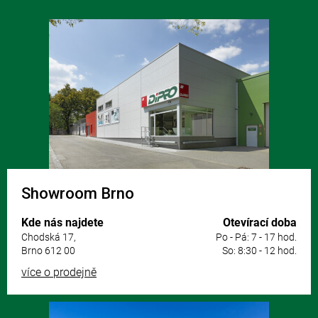
Z
á
p
a
t
í
Showroom Brno
Kde nás najdete
Otevírací doba
Chodská 17,
Po - Pá: 7 - 17 hod.
Brno 612 00
So: 8:30 - 12 hod.
více o prodejně