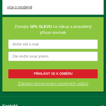
více o prodejně
Získejte
10% SLEVU
na nákup a pravidelný
přísun novinek
PŘIHLÁSIT SE K ODBĚRU
Zásady zpracování osobních údajů
Kontakt