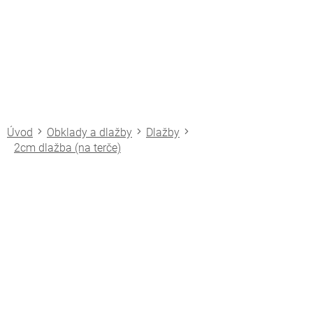
Přejít
na
obsah
Obklady a dlažby
Dlažby
2cm dlažba (na terče)