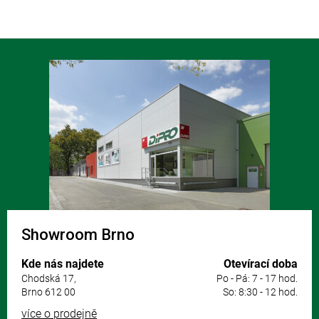
Z
á
p
a
t
í
Showroom Brno
Kde nás najdete
Otevírací doba
Chodská 17,
Po - Pá: 7 - 17 hod.
Brno 612 00
So: 8:30 - 12 hod.
více o prodejně