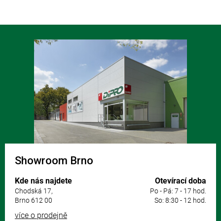
Z
á
p
a
t
í
Showroom Brno
Kde nás najdete
Otevírací doba
Chodská 17,
Po - Pá: 7 - 17 hod.
Brno 612 00
So: 8:30 - 12 hod.
více o prodejně