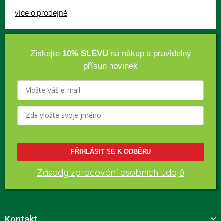
více o prodejně
Získejte
10% SLEVU
na nákup a pravidelný
přísun novinek
PŘIHLÁSIT SE K ODBĚRU
Zásady zpracování osobních údajů
Kontakt