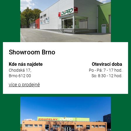
t
í
Showroom Brno
Kde nás najdete
Otevírací doba
Chodská 17,
Po - Pá: 7 - 17 hod.
Brno 612 00
So: 8:30 - 12 hod.
více o prodejně