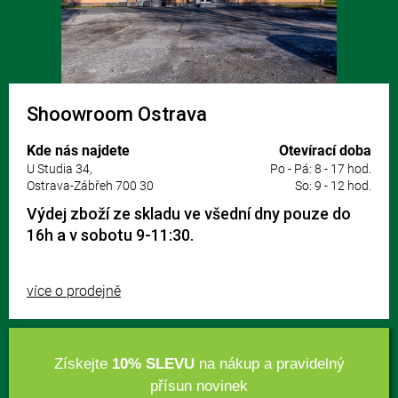
Shoowroom Ostrava
Kde nás najdete
Otevírací doba
U Studia 34,
Po - Pá: 8 - 17 hod.
Ostrava-Zábřeh 700 30
So: 9 - 12 hod.
Výdej zboží ze skladu ve všední dny pouze do
16h a v sobotu 9-11:30.
více o prodejně
Získejte
10% SLEVU
na nákup a pravidelný
přísun novinek