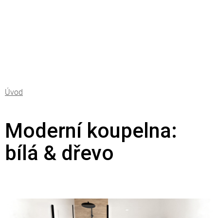
Přejít
na
obsah
Moderní koupelna:
bílá & dřevo