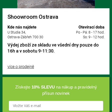
Shoowroom Ostrava
Kde nás najdete
Otevírací doba
U Studia 34,
Po - Pá: 8 - 17 hod.
Ostrava-Zábřeh 700 30
So: 9 - 12 hod.
Výdej zboží ze skladu ve všední dny pouze do
16h a v sobotu 9-11:30.
více o prodejně
Získejte
10% SLEVU
na nákup a pravidelný
přísun novinek