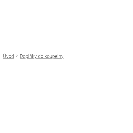
Přejít
na
obsah
Doplňky do koupelny