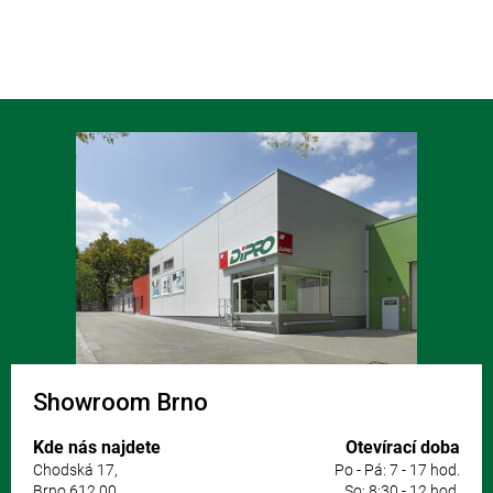
Z
á
p
a
t
í
Showroom Brno
Kde nás najdete
Otevírací doba
Chodská 17,
Po - Pá: 7 - 17 hod.
Brno 612 00
So: 8:30 - 12 hod.