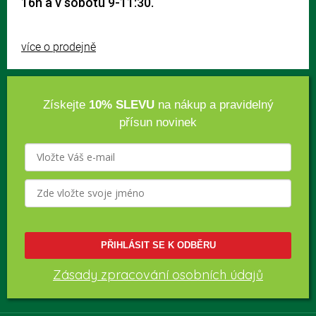
16h a v sobotu 9-11:30.
více o prodejně
Získejte
10% SLEVU
na nákup a pravidelný
přísun novinek
PŘIHLÁSIT SE K ODBĚRU
Zásady zpracování osobních údajů