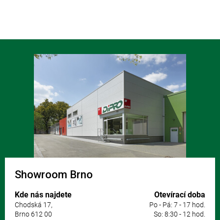
Z
á
p
a
t
í
Showroom Brno
Kde nás najdete
Otevírací doba
Chodská 17,
Po - Pá: 7 - 17 hod.
Brno 612 00
So: 8:30 - 12 hod.