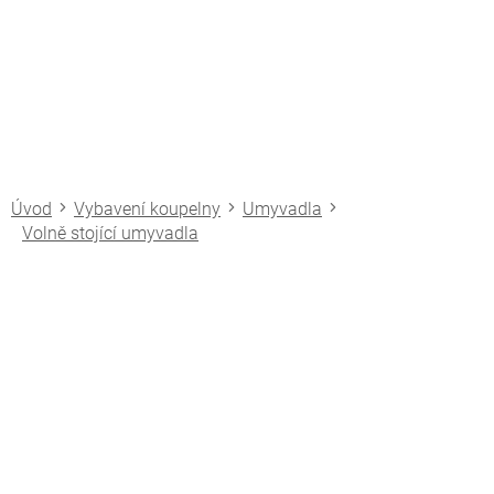
Přejít
na
obsah
Vybavení koupelny
Umyvadla
Volně stojící umyvadla