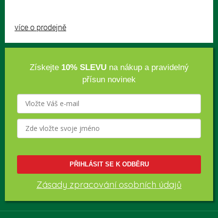
více o prodejně
Získejte
10% SLEVU
na nákup a pravidelný
přísun novinek
PŘIHLÁSIT SE K ODBĚRU
Zásady zpracování osobních údajů