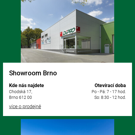
á
p
a
t
í
Showroom Brno
Kde nás najdete
Otevírací doba
Chodská 17,
Po - Pá: 7 - 17 hod.
Brno 612 00
So: 8:30 - 12 hod.
více o prodejně