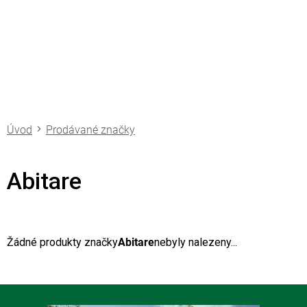
Přejít
na
obsah
Prodávané značky
Abitare
Žádné produkty značky
Abitare
nebyly nalezeny...
Z