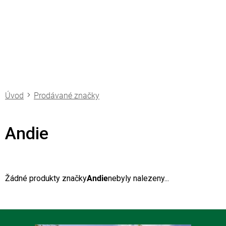
Přejít
na
obsah
Prodávané značky
Andie
Žádné produkty značky
Andie
nebyly nalezeny...
Z