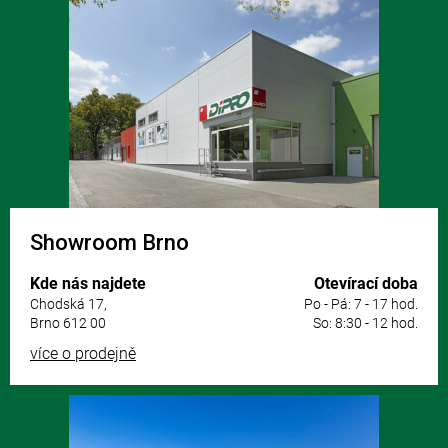
á
p
a
t
í
Showroom Brno
Kde nás najdete
Otevírací doba
Chodská 17,
Po - Pá: 7 - 17 hod.
Brno 612 00
So: 8:30 - 12 hod.
více o prodejně