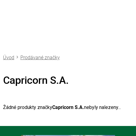
Přejít
na
obsah
Prodávané značky
Capricorn S.A.
Žádné produkty značky
Capricorn S.A.
nebyly nalezeny...
Z