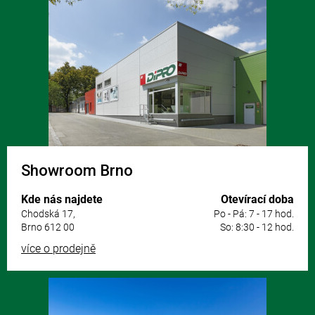
á
p
a
t
í
Showroom Brno
Kde nás najdete
Otevírací doba
Chodská 17,
Po - Pá: 7 - 17 hod.
Brno 612 00
So: 8:30 - 12 hod.
více o prodejně