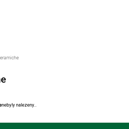
ceramiche
he
e
nebyly nalezeny...