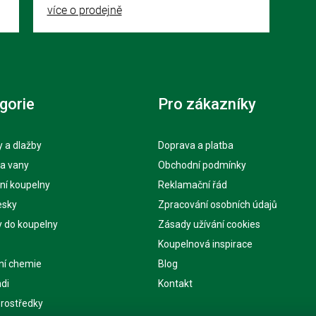
více o prodejně
gorie
Pro zákazníky
 a dlažby
Doprava a platba
 a vany
Obchodní podmínky
ní koupelny
Reklamační řád
esky
Zpracování osobních údajů
y do koupelny
Zásady užívání cookies
Koupelnová inspirace
ní chemie
Blog
di
Kontakt
 prostředky