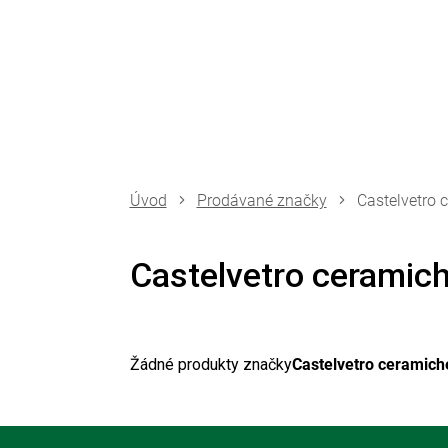
Přejít
na
obsah
Prodávané značky
Castelvetro 
Castelvetro ceramic
Žádné produkty značky
Castelvetro ceramich