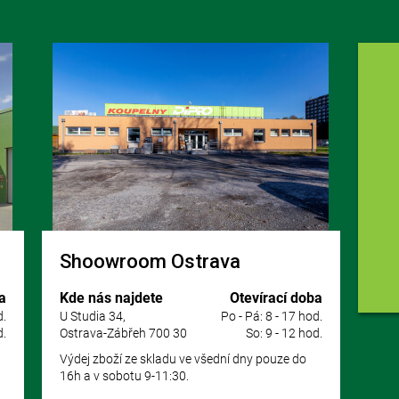
Shoowroom Ostrava
a
Kde nás najdete
Otevírací doba
d.
U Studia 34,
Po - Pá: 8 - 17 hod.
d.
Ostrava-Zábřeh 700 30
So: 9 - 12 hod.
Výdej zboží ze skladu ve všední dny pouze do
16h a v sobotu 9-11:30.