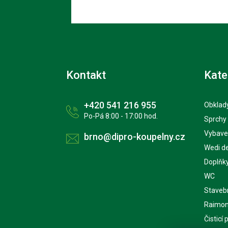
Kontakt
Kate
+420 541 216 955
Obklady
Po-Pá 8:00 - 17:00 hod.
Sprchy
Vybave
brno@dipro-koupelny.cz
Wedi d
Doplňk
WC
Staveb
Raimon
Čisticí