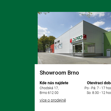
Z
á
p
a
t
í
Showroom Brno
Kde nás najdete
Otevírací dob
Chodská 17,
Po - Pá: 7 - 17 ho
Brno 612 00
So: 8:30 - 12 ho
více o prodejně