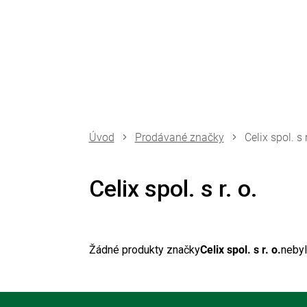
Přejít
na
obsah
Prodávané značky
Celix spol. s r
Celix spol. s r. o.
Žádné produkty značky
Celix spol. s r. o.
nebyl