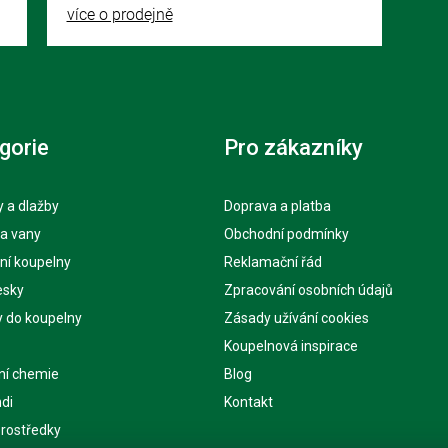
více o prodejně
gorie
Pro zákazníky
 a dlažby
Doprava a platba
 a vany
Obchodní podmínky
ní koupelny
Reklamační řád
esky
Zpracování osobních údajů
y do koupelny
Zásady užívání cookies
Koupelnová inspirace
ní chemie
Blog
di
Kontakt
 prostředky