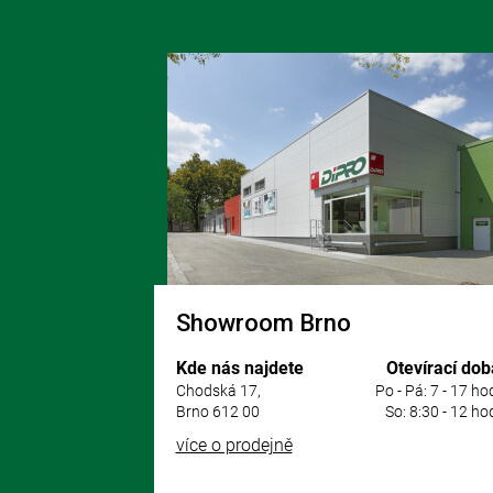
Z
á
p
a
t
í
Showroom Brno
Kde nás najdete
Otevírací dob
Chodská 17,
Po - Pá: 7 - 17 ho
Brno 612 00
So: 8:30 - 12 ho
více o prodejně