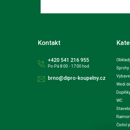
Kontakt
Kate
+420 541 216 955
Obklady
Po-Pá 8:00 - 17:00 hod.
Sprchy
Vybave
brno@dipro-koupelny.cz
Wedi d
Doplňk
WC
Staveb
Raimon
Čisticí