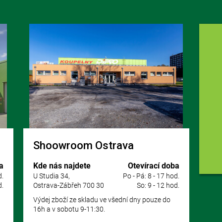
Shoowroom Ostrava
a
Kde nás najdete
Otevírací doba
d.
U Studia 34,
Po - Pá: 8 - 17 hod.
d.
Ostrava-Zábřeh 700 30
So: 9 - 12 hod.
Výdej zboží ze skladu ve všední dny pouze do
16h a v sobotu 9-11:30.