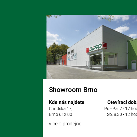
Z
á
p
a
t
í
Showroom Brno
Kde nás najdete
Otevírací dob
Chodská 17,
Po - Pá: 7 - 17 ho
Brno 612 00
So: 8:30 - 12 ho
více o prodejně