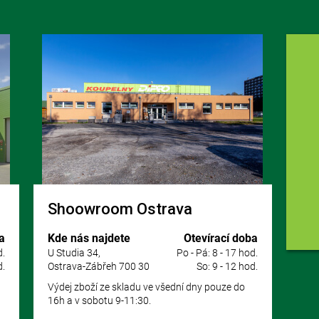
Shoowroom Ostrava
a
Kde nás najdete
Otevírací doba
d.
U Studia 34,
Po - Pá: 8 - 17 hod.
d.
Ostrava-Zábřeh 700 30
So: 9 - 12 hod.
Výdej zboží ze skladu ve všední dny pouze do
16h a v sobotu 9-11:30.