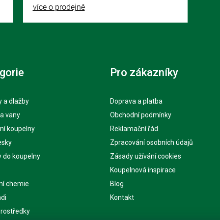
více o prodejně
gorie
Pro zákazníky
 a dlažby
Doprava a platba
 a vany
Obchodní podmínky
ní koupelny
Reklamační řád
esky
Zpracování osobních údajů
y do koupelny
Zásady užívání cookies
Koupelnová inspirace
ní chemie
Blog
di
Kontakt
 prostředky