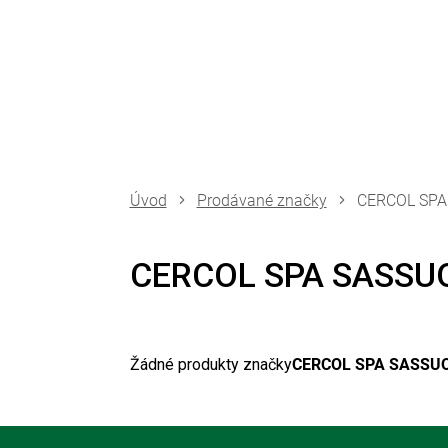
Přejít
na
obsah
Prodávané značky
CERCOL SPA
CERCOL SPA SASSU
Žádné produkty značky
CERCOL SPA SASSU