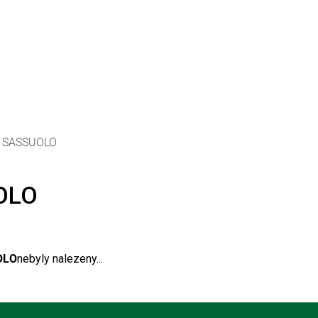
 SASSUOLO
OLO
OLO
nebyly nalezeny...