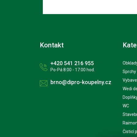
Kontakt
Kate
+420 541 216 955
Obklady
Po-Pá 8:00 - 17:00 hod.
Sprchy
Vybave
brno@dipro-koupelny.cz
Wedi d
Doplňk
WC
Staveb
Raimon
Čisticí