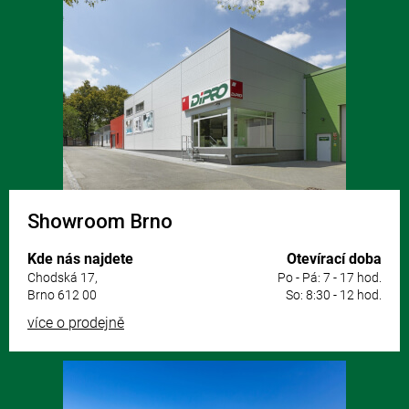
á
p
a
t
í
Showroom Brno
Kde nás najdete
Otevírací doba
Chodská 17,
Po - Pá: 7 - 17 hod.
Brno 612 00
So: 8:30 - 12 hod.
více o prodejně