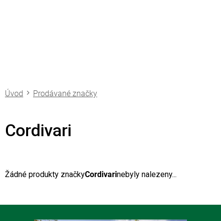
Přejít
na
obsah
Prodávané značky
Cordivari
Žádné produkty značky
Cordivari
nebyly nalezeny...
Z