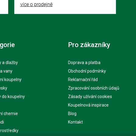
více o prodejně
gorie
Pro zákazníky
 a dlažby
Doprava a platba
 a vany
Obchodní podmínky
ní koupelny
Reklamační řád
esky
Zpracování osobních údajů
y do koupelny
Zásady užívání cookies
Koupelnová inspirace
ní chemie
Blog
di
Kontakt
 prostředky