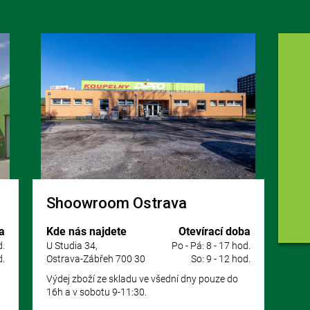
Shoowroom Ostrava
a
Kde nás najdete
Otevírací doba
d.
U Studia 34,
Po - Pá: 8 - 17 hod.
d.
Ostrava-Zábřeh 700 30
So: 9 - 12 hod.
Výdej zboží ze skladu ve všední dny pouze do
16h a v sobotu 9-11:30.