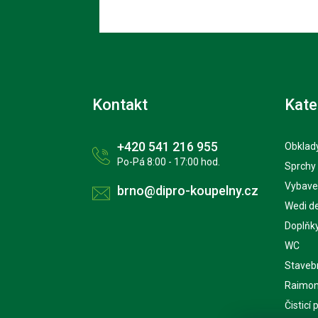
Kontakt
Kate
+420 541 216 955
Obklady
Po-Pá 8:00 - 17:00 hod.
Sprchy
Vybave
brno@dipro-koupelny.cz
Wedi d
Doplňk
WC
Staveb
Raimon
Čisticí