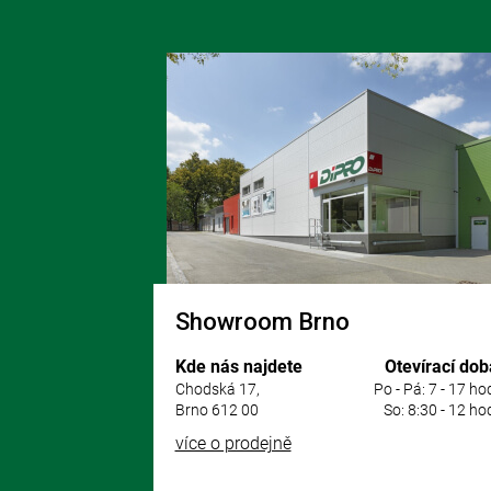
Z
á
p
a
t
í
Showroom Brno
Kde nás najdete
Otevírací dob
Chodská 17,
Po - Pá: 7 - 17 ho
Brno 612 00
So: 8:30 - 12 ho
více o prodejně