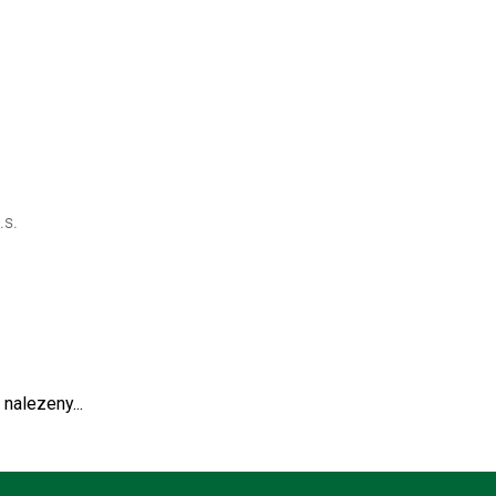
s.
 nalezeny...