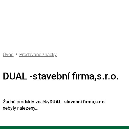
Přejít
na
obsah
Prodávané značky
DUAL -stavební firma,s.r.o.
Žádné produkty značky
DUAL -stavební firma,s.r.o.
nebyly nalezeny...