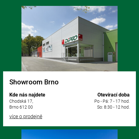
Z
á
p
a
t
í
Showroom Brno
Kde nás najdete
Otevírací doba
Chodská 17,
Po - Pá: 7 - 17 hod.
Brno 612 00
So: 8:30 - 12 hod.
více o prodejně