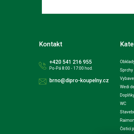
Kontakt
Kate
+420 541 216 955
Obklady
Po-Pá 8:00 - 17:00 hod.
Sprchy
Vybave
brno@dipro-koupelny.cz
Wedi d
Doplňk
WC
Staveb
Raimon
Čisticí