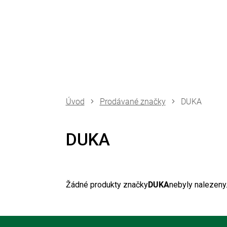
Přejít
na
obsah
Prodávané značky
DUKA
DUKA
Žádné produkty značky
DUKA
nebyly nalezeny..