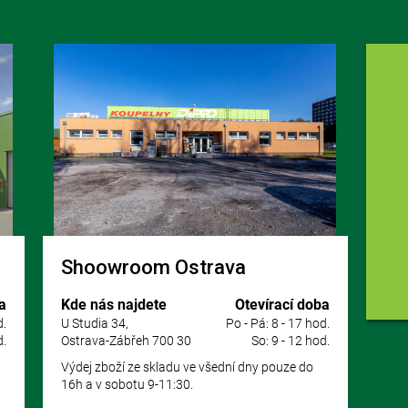
Shoowroom Ostrava
a
Kde nás najdete
Otevírací doba
d.
U Studia 34,
Po - Pá: 8 - 17 hod.
d.
Ostrava-Zábřeh 700 30
So: 9 - 12 hod.
Výdej zboží ze skladu ve všední dny pouze do
16h a v sobotu 9-11:30.