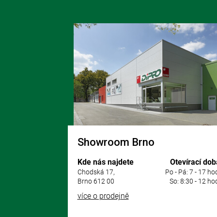
Z
á
p
a
t
í
Showroom Brno
Kde nás najdete
Otevírací dob
Chodská 17,
Po - Pá: 7 - 17 ho
Brno 612 00
So: 8:30 - 12 ho
více o prodejně