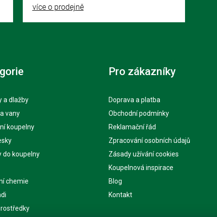
více o prodejně
gorie
Pro zákazníky
 a dlažby
Doprava a platba
 a vany
Obchodní podmínky
ní koupelny
Reklamační řád
esky
Zpracování osobních údajů
y do koupelny
Zásady užívání cookies
Koupelnová inspirace
ní chemie
Blog
di
Kontakt
 prostředky