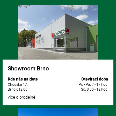
Z
á
p
a
t
í
Showroom Brno
Kde nás najdete
Otevírací doba
Chodská 17,
Po - Pá: 7 - 17 hod.
Brno 612 00
So: 8:30 - 12 hod.
více o prodejně