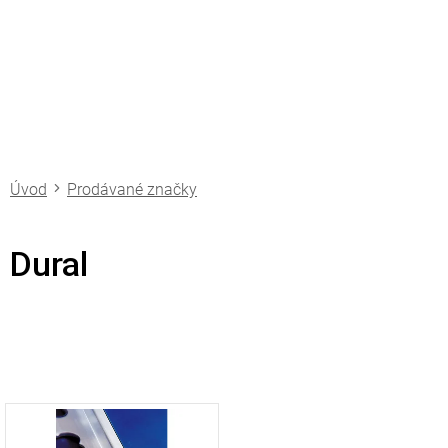
Přejít
na
obsah
Prodávané značky
Dural
V
ý