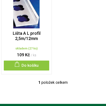
p
i
s
p
r
o
d
Lišta A L profil
u
2,5m/12mm
k
t
skladem
(
27 ks
)
ů
109 Kč
/ ks
Do košíku
1
položek celkem
O
v
l
á
d