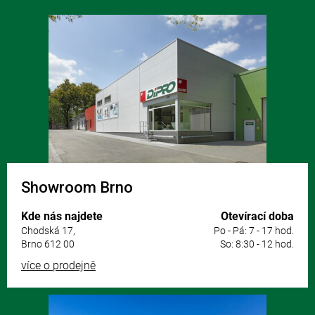
a
Z
c
á
í
p
p
r
a
v
t
k
í
y
v
ý
p
i
s
u
Showroom Brno
Kde nás najdete
Otevírací doba
Chodská 17,
Po - Pá: 7 - 17 hod.
Brno 612 00
So: 8:30 - 12 hod.
více o prodejně