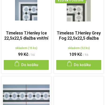
p
Vzorek v Ostravě
i
s
p
r
o
d
Timeless T.Henley Ice
Timeless T.Henley Grey
u
22,5x22,5 dlažba vnitřní
Fog 22,5x22,5 dlažba
k
dekor
vnitřní dekor
t
skladem
(
15 ks
)
skladem
(
52 ks
)
ů
99 Kč
109 Kč
/ ks
/ ks
Do košíku
Do košíku