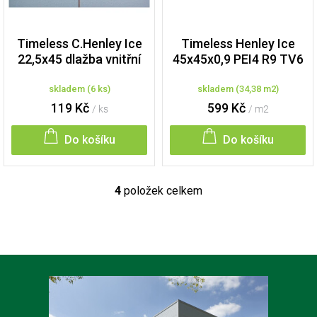
Timeless C.Henley Ice
Timeless Henley Ice
22,5x45 dlažba vnitřní
45x45x0,9 PEI4 R9 TV6
dekor
dlažba vnitřní
skladem
(
6 ks
)
skladem
(
34,38 m2
)
119 Kč
599 Kč
/ ks
/ m2
Do košíku
Do košíku
4
položek celkem
O
v
l
á
d
a
Z
c
á
í
p
p