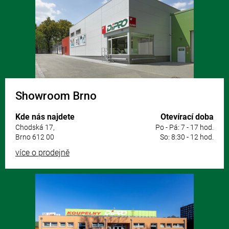
r
a
v
t
k
í
y
v
ý
p
i
s
u
Showroom Brno
Kde nás najdete
Otevírací doba
Chodská 17,
Po - Pá: 7 - 17 hod.
Brno 612 00
So: 8:30 - 12 hod.
více o prodejně