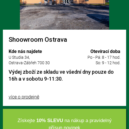
Shoowroom Ostrava
Kde nás najdete
Otevírací doba
U Studia 34,
Po - Pá: 8 - 17 hod.
Ostrava-Zábřeh 700 30
So: 9 - 12 hod.
Výdej zboží ze skladu ve všední dny pouze do
16h a v sobotu 9-11:30.
více o prodejně
Získejte
10% SLEVU
na nákup a pravidelný
přísun novinek