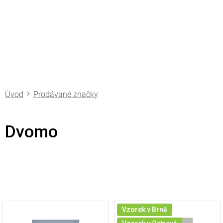
Přejít
na
obsah
Prodávané značky
Dvomo
V
Vzorek v Brně
ý