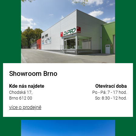
á
p
a
t
í
Showroom Brno
Kde nás najdete
Otevírací doba
Chodská 17,
Po - Pá: 7 - 17 hod.
Brno 612 00
So: 8:30 - 12 hod.
více o prodejně