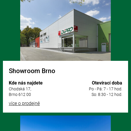
á
p
a
t
í
Showroom Brno
Kde nás najdete
Otevírací doba
Chodská 17,
Po - Pá: 7 - 17 hod.
Brno 612 00
So: 8:30 - 12 hod.
více o prodejně