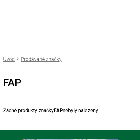
Přejít
na
obsah
Prodávané značky
FAP
Žádné produkty značky
FAP
nebyly nalezeny...
Z