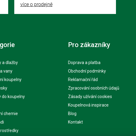
více o prodejně
gorie
Pro zákazníky
 a dlažby
Doprava a platba
 a vany
Obchodní podmínky
ní koupelny
Reklamační řád
esky
Zpracování osobních údajů
y do koupelny
Zásady užívání cookies
Koupelnová inspirace
ní chemie
Blog
di
Kontakt
 prostředky