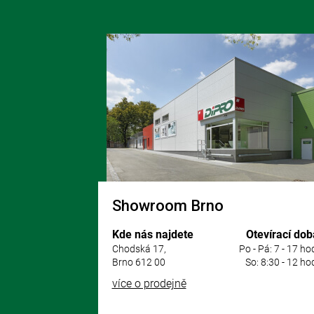
Z
á
p
a
t
í
Showroom Brno
Kde nás najdete
Otevírací dob
Chodská 17,
Po - Pá: 7 - 17 ho
Brno 612 00
So: 8:30 - 12 ho
více o prodejně