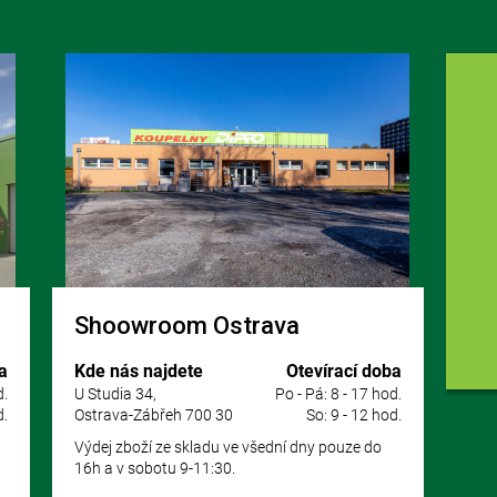
Shoowroom Ostrava
a
Kde nás najdete
Otevírací doba
d.
U Studia 34,
Po - Pá: 8 - 17 hod.
d.
Ostrava-Zábřeh 700 30
So: 9 - 12 hod.
Výdej zboží ze skladu ve všední dny pouze do
16h a v sobotu 9-11:30.