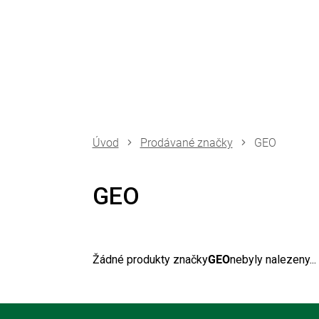
Přejít
na
obsah
Prodávané značky
GEO
GEO
Žádné produkty značky
GEO
nebyly nalezeny...