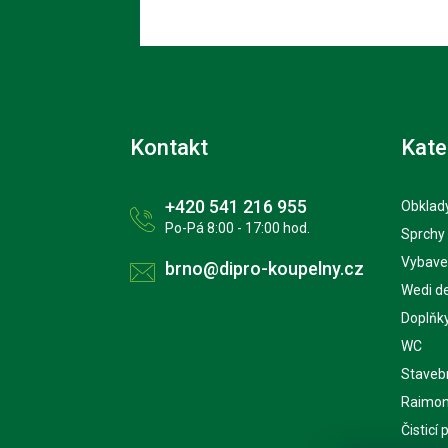
Kontakt
Kate
+420 541 216 955
Obklady
Po-Pá 8:00 - 17:00 hod.
Sprchy
Vybave
brno@dipro-koupelny.cz
Wedi d
Doplňk
WC
Staveb
Raimon
Čisticí