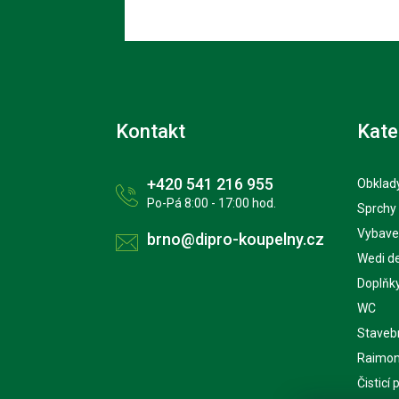
Kontakt
Kate
+420 541 216 955
Obklady
Po-Pá 8:00 - 17:00 hod.
Sprchy
Vybave
brno@dipro-koupelny.cz
Wedi d
Doplňk
WC
Staveb
Raimon
Čisticí