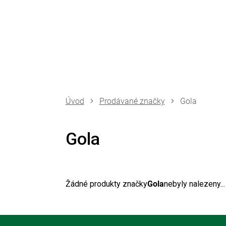
Přejít
na
obsah
Prodávané značky
Gola
Gola
Žádné produkty značky
Gola
nebyly nalezeny...