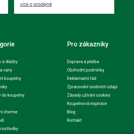
více o prodejně
gorie
Pro zákazníky
 a dlažby
Doprava a platba
 a vany
Obchodní podmínky
ní koupelny
Reklamační řád
esky
Zpracování osobních údajů
y do koupelny
Zásady užívání cookies
Koupelnová inspirace
ní chemie
Blog
di
Kontakt
 prostředky