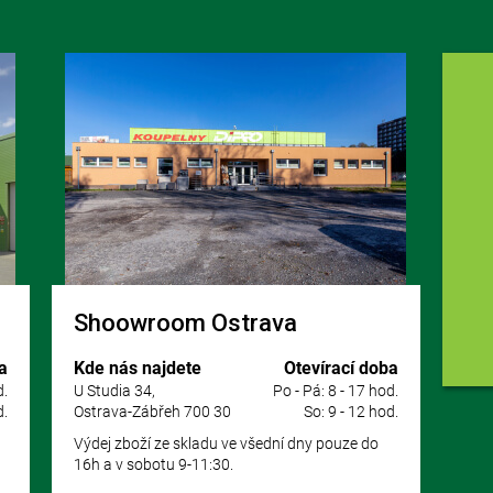
Shoowroom Ostrava
a
Kde nás najdete
Otevírací doba
d.
U Studia 34,
Po - Pá: 8 - 17 hod.
d.
Ostrava-Zábřeh 700 30
So: 9 - 12 hod.
Výdej zboží ze skladu ve všední dny pouze do
16h a v sobotu 9-11:30.