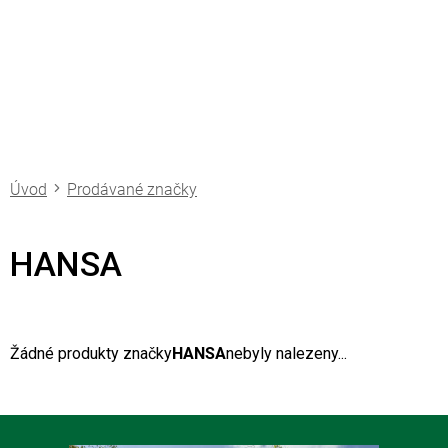
Přejít
na
obsah
Prodávané značky
HANSA
Žádné produkty značky
HANSA
nebyly nalezeny...
Z