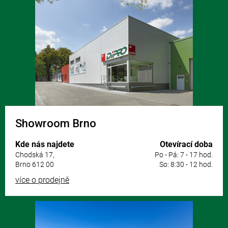
á
p
a
t
í
Showroom Brno
Kde nás najdete
Otevírací doba
Chodská 17,
Po - Pá: 7 - 17 hod.
Brno 612 00
So: 8:30 - 12 hod.
více o prodejně